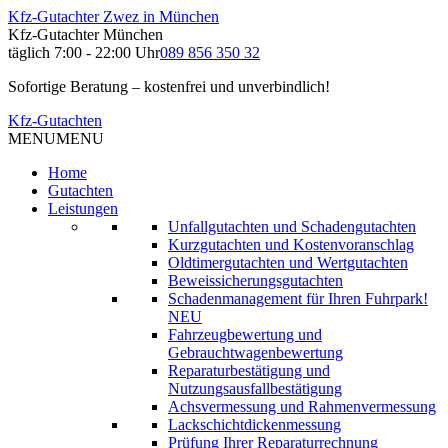
Kfz-Gutachter Zwez in München
Kfz-Gutachter München
täglich 7:00 - 22:00 Uhr
089 856 350 32
Sofortige Beratung – kostenfrei und unverbindlich!
Kfz-Gutachten
MENU
MENU
Home
Gutachten
Leistungen
Unfallgutachten und Schadengutachten
Kurzgutachten und Kostenvoranschlag
Oldtimergutachten und Wertgutachten
Beweissicherungsgutachten
Schadenmanagement für Ihren Fuhrpark!
NEU
Fahrzeugbewertung und
Gebrauchtwagenbewertung
Reparaturbestätigung und
Nutzungsausfallbestätigung
Achsvermessung und Rahmenvermessung
Lackschichtdickenmessung
Prüfung Ihrer Reparaturrechnung