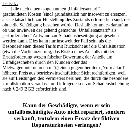
Leitsatz:
„[…] die nach einem sogenannten ‚Unfallersatztarif‘
geschuldeten Kosten [sind] grundsätzlich nur insoweit zu ersetzen,
als sie tatsächlich zur Herstellung des Zustands erforderlich sind, der
ohne die Schädigung bestehen würde. Deshalb kommt es darauf an,
ob und inwieweit der geltend gemachte ‚Unfallersatztarif‘ als
„erforderlicher“ Aufwand zur Schadensbeseitigung angesehen
werden kann. Dies kann nur insoweit der Fall sein, als die
Besonderheiten dieses Tarifs mit Rücksicht auf die Unfallsituation
(etwa die Vorfinanzierung, das Risiko eines Ausfalls mit der
Ersatzforderung wegen falscher Bewertung der Anteile am
Unfallgeschehen durch den Kunden oder das
Mietwagenunternehmen u. ä.) einen gegenüber dem ‚Normaltarif‘
höheren Preis aus betriebswirtschaftlicher Sicht rechtfertigen, weil
sie auf Leistungen des Vermieters beruhen, die durch die besondere
Unfallsituation veranlasst und infolgedessen zur Schadensbehebung
nach § 249 BGB erforderlich sind.“
Kann der Geschädigte, wenn er sein
unfallbeschädigtes Auto nicht repariert, sondern
verkauft, trotzdem einen Ersatz der fiktiven
Reparaturkosten verlangen?