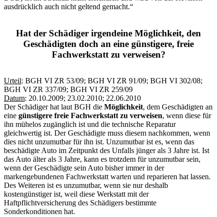
ausdrücklich auch nicht geltend gemacht.“
Hat der Schädiger irgendeine Möglichkeit, den
Geschädigten doch an eine günstigere, freie
Fachwerkstatt zu verweisen?
Urteil
: BGH VI ZR 53/09; BGH VI ZR 91/09; BGH VI 302/08;
BGH VI ZR 337/09; BGH VI ZR 259/09
Datum
: 20.10.2009; 23.02.2010; 22.06.2010
Der Schädiger hat laut BGH die
Möglichkeit
, dem Geschädigten an
eine
günstigere freie Fachwerkstatt zu verweisen
, wenn diese für
ihn mühelos zugänglich ist und die technische Reparatur
gleichwertig ist. Der Geschädigte muss diesem nachkommen, wenn
dies nicht unzumutbar für ihn ist. Unzumutbar ist es, wenn das
beschädigte Auto im Zeitpunkt des Unfalls jünger als 3 Jahre ist. Ist
das Auto älter als 3 Jahre, kann es trotzdem für unzumutbar sein,
wenn der Geschädigte sein Auto bisher immer in der
markengebundenen Fachwerkstatt warten und reparieren hat lassen.
Des Weiteren ist es unzumutbar, wenn sie nur deshalb
kostengünstiger ist, weil diese Werkstatt mit der
Haftpflichtversicherung des Schädigers bestimmte
Sonderkonditionen hat.