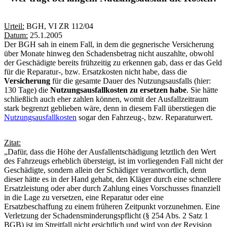
Urteil:
BGH, VI ZR 112/04
Datum:
25.1.2005
Der BGH sah in einem Fall, in dem die gegnerische Versicherung
über Monate hinweg den Schadensbetrag nicht auszahlte, obwohl
der Geschädigte bereits frühzeitig zu erkennen gab, dass er das Geld
für die Reparatur-, bzw. Ersatzkosten nicht habe, dass die
Versicherung
für die gesamte Dauer des Nutzungsausfalls (hier:
130 Tage) die
Nutzungsausfallkosten
zu ersetzen habe
. Sie hätte
schließlich auch eher zahlen können, womit der Ausfallzeitraum
stark begrenzt geblieben wäre, denn in diesem Fall überstiegen die
Nutzungsausfallkosten
sogar den Fahrzeug-, bzw. Reparaturwert.
Zitat:
„Dafür, dass die Höhe der Ausfallentschädigung letztlich den Wert
des Fahrzeugs erheblich übersteigt, ist im vorliegenden Fall nicht der
Geschädigte, sondern allein der Schädiger verantwortlich, denn
dieser hätte es in der Hand gehabt, den Kläger durch eine schnellere
Ersatzleistung oder aber durch Zahlung eines Vorschusses finanziell
in die Lage zu versetzen, eine Reparatur oder eine
Ersatzbeschaffung zu einem früheren Zeitpunkt vorzunehmen. Eine
Verletzung der Schadensminderungspflicht (§ 254 Abs. 2 Satz 1
BGB) ist im Streitfall nicht ersichtlich und wird von der Revision