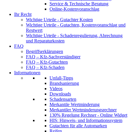
Service & Technische Beratung
Online-Kostenvoranschlag
Ihr Recht
Wichtige Urteile - Gutachter Kosten
Wichtige Urteile - Gutachten, Kostenvoranschlag und
Restwert
Wichtige Urteile - Schadenregulierung, Abrechnung
und Reparaturkosten
FAQ
Begriffserklärungen
FAQ – Kfz-Sachverständiger
FAQ – Kfz-Gutachten
FAQ – Kfz-Schaden
Informationen
Unfall-Tipps
Brandsanierung
Videos
Downloads
Schadensarten
Merkantile Wertminderung
Merkantiler Wertminderungsrechner
130% Regelung Rechner - Online Widget
HIS: Hinweis- und Informationssystem
Gutachten für alle Automarken
Reifen