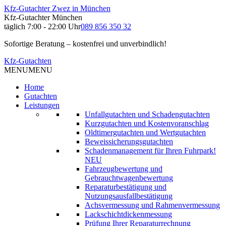
Kfz-Gutachter Zwez in München
Kfz-Gutachter München
täglich 7:00 - 22:00 Uhr
089 856 350 32
Sofortige Beratung – kostenfrei und unverbindlich!
Kfz-Gutachten
MENU
MENU
Home
Gutachten
Leistungen
Unfallgutachten und Schadengutachten
Kurzgutachten und Kostenvoranschlag
Oldtimergutachten und Wertgutachten
Beweissicherungsgutachten
Schadenmanagement für Ihren Fuhrpark!
NEU
Fahrzeugbewertung und
Gebrauchtwagenbewertung
Reparaturbestätigung und
Nutzungsausfallbestätigung
Achsvermessung und Rahmenvermessung
Lackschichtdickenmessung
Prüfung Ihrer Reparaturrechnung