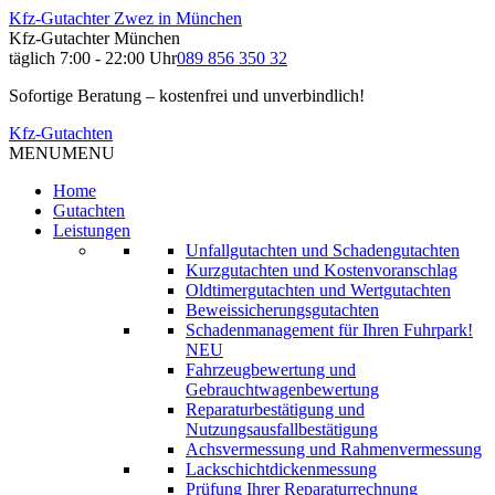
Kfz-Gutachter Zwez in München
Kfz-Gutachter München
täglich 7:00 - 22:00 Uhr
089 856 350 32
Sofortige Beratung – kostenfrei und unverbindlich!
Kfz-Gutachten
MENU
MENU
Home
Gutachten
Leistungen
Unfallgutachten und Schadengutachten
Kurzgutachten und Kostenvoranschlag
Oldtimergutachten und Wertgutachten
Beweissicherungsgutachten
Schadenmanagement für Ihren Fuhrpark!
NEU
Fahrzeugbewertung und
Gebrauchtwagenbewertung
Reparaturbestätigung und
Nutzungsausfallbestätigung
Achsvermessung und Rahmenvermessung
Lackschichtdickenmessung
Prüfung Ihrer Reparaturrechnung