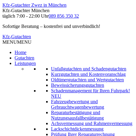
Kfz-Gutachter Zwez in München
Kfz-Gutachter München
täglich 7:00 - 22:00 Uhr
089 856 350 32
Sofortige Beratung – kostenfrei und unverbindlich!
Kfz-Gutachten
MENU
MENU
Home
Gutachten
Leistungen
Unfallgutachten und Schadengutachten
Kurzgutachten und Kostenvoranschlag
Oldtimergutachten und Wertgutachten
Beweissicherungsgutachten
Schadenmanagement für Ihren Fuhrpark!
NEU
Fahrzeugbewertung und
Gebrauchtwagenbewertung
Reparaturbestätigung und
Nutzungsausfallbestätigung
Achsvermessung und Rahmenvermessung
Lackschichtdickenmessung
Prüfung Ihrer Reparaturrechnung