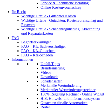
Service & Technische Beratung
Online-Kostenvoranschlag
Ihr Recht
Wichtige Urteile - Gutachter Kosten
Wichtige Urteile - Gutachten, Kostenvoranschlag und
Restwert
Wichtige Urteile - Schadenregulierung, Abrechnung
und Reparaturkosten
FAQ
Begriffserklärungen
FAQ – Kfz-Sachverständiger
FAQ – Kfz-Gutachten
FAQ – Kfz-Schaden
Informationen
Unfall-Tipps
Brandsanierung
Videos
Downloads
Schadensarten
Merkantile Wertminderung
Merkantiler Wertminderungsrechner
130% Regelung Rechner - Online Widget
HIS: Hinweis- und Informationssystem
Gutachten für alle Automarken
Reifen