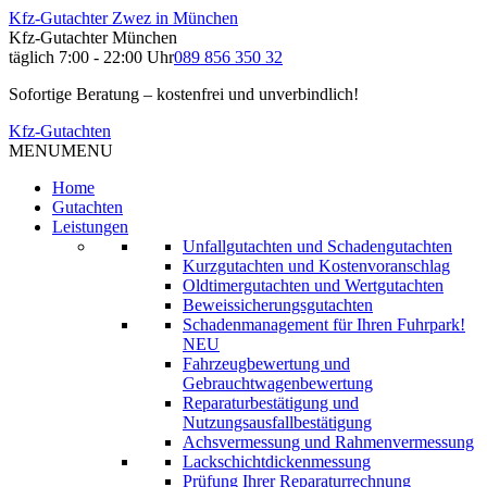
Kfz-Gutachter Zwez in München
Kfz-Gutachter München
täglich 7:00 - 22:00 Uhr
089 856 350 32
Sofortige Beratung – kostenfrei und unverbindlich!
Kfz-Gutachten
MENU
MENU
Home
Gutachten
Leistungen
Unfallgutachten und Schadengutachten
Kurzgutachten und Kostenvoranschlag
Oldtimergutachten und Wertgutachten
Beweissicherungsgutachten
Schadenmanagement für Ihren Fuhrpark!
NEU
Fahrzeugbewertung und
Gebrauchtwagenbewertung
Reparaturbestätigung und
Nutzungsausfallbestätigung
Achsvermessung und Rahmenvermessung
Lackschichtdickenmessung
Prüfung Ihrer Reparaturrechnung