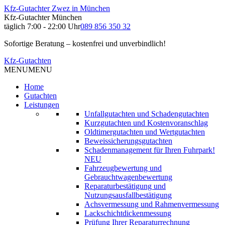
Kfz-Gutachter Zwez in München
Kfz-Gutachter München
täglich 7:00 - 22:00 Uhr
089 856 350 32
Sofortige Beratung – kostenfrei und unverbindlich!
Kfz-Gutachten
MENU
MENU
Home
Gutachten
Leistungen
Unfallgutachten und Schadengutachten
Kurzgutachten und Kostenvoranschlag
Oldtimergutachten und Wertgutachten
Beweissicherungsgutachten
Schadenmanagement für Ihren Fuhrpark!
NEU
Fahrzeugbewertung und
Gebrauchtwagenbewertung
Reparaturbestätigung und
Nutzungsausfallbestätigung
Achsvermessung und Rahmenvermessung
Lackschichtdickenmessung
Prüfung Ihrer Reparaturrechnung