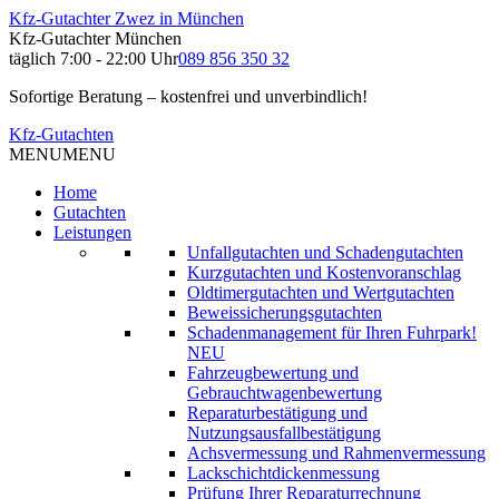
Kfz-Gutachter Zwez in München
Kfz-Gutachter München
täglich 7:00 - 22:00 Uhr
089 856 350 32
Sofortige Beratung – kostenfrei und unverbindlich!
Kfz-Gutachten
MENU
MENU
Home
Gutachten
Leistungen
Unfallgutachten und Schadengutachten
Kurzgutachten und Kostenvoranschlag
Oldtimergutachten und Wertgutachten
Beweissicherungsgutachten
Schadenmanagement für Ihren Fuhrpark!
NEU
Fahrzeugbewertung und
Gebrauchtwagenbewertung
Reparaturbestätigung und
Nutzungsausfallbestätigung
Achsvermessung und Rahmenvermessung
Lackschichtdickenmessung
Prüfung Ihrer Reparaturrechnung