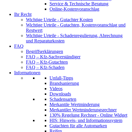
Service & Technische Beratung
Online-Kostenvoranschlag
Ihr Recht
Wichtige Urteile - Gutachter Kosten
Wichtige Urteile - Gutachten, Kostenvoranschlag und
Restwert
Wichtige Urteile - Schadenregulierung, Abrechnung
und Reparaturkosten
FAQ
Begriffserklärungen
FAQ – Kfz-Sachverständiger
FAQ – Kfz-Gutachten
FAQ – Kfz-Schaden
Informationen
Unfall-Tipps
Brandsanierung
Videos
Downloads
Schadensarten
Merkantile Wertminderung
Merkantiler Wertminderungsrechner
130% Regelung Rechner - Online Widget
HIS: Hinweis- und Informationssystem
Gutachten für alle Automarken
Reifen