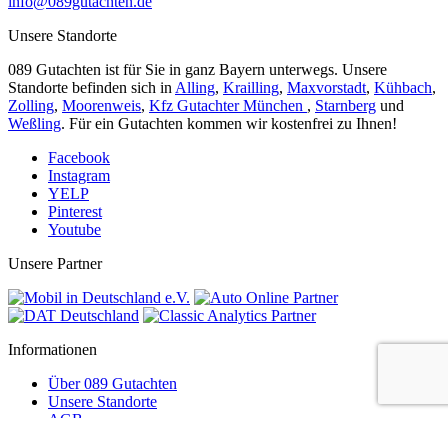
info@089gutachten.de
Unsere Standorte
089 Gutachten ist für Sie in ganz Bayern unterwegs. Unsere
Standorte befinden sich in
Alling
,
Krailling
,
Maxvorstadt
,
Kühbach
,
Zolling
,
Moorenweis
,
Kfz Gutachter München
,
Starnberg
und
Weßling
. Für ein Gutachten kommen wir kostenfrei zu Ihnen!
Facebook
Instagram
YELP
Pinterest
Youtube
Unsere Partner
Informationen
Über 089 Gutachten
Unsere Standorte
AGB
Datenschutz