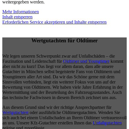
weitergegeben werden.
Mehr Informationen
Inhalt entsperren
Erforderlichen Service akzeptieren und Inhalte entsperren
Wertgutachten für Oldtimer
Wir legen unseren Schwerpunkt zwar auf Unfallschäden – die
Faszination und Leidenschaft für
Oldtimer und Youngtimer
kommt
aber nicht zu kurz! Das liegt vor allem daran, dass alle unsere
Gutachter in München selbst begeisterte Fans von Oldtimern und
Youngtimern aller Art sind. Da wir das Schöne gerne mit dem
Sinnvollen verbinden, liegt ein weiterer Fokus von uns auf der
Bewertung von Oldtimern. Wir haben viele Jahre Erfahrung in der
Wertermittlung und der Beurteilung des Fahrzeugzustandes. Auch
das technische Fachwissen in diesem Bereich zeichnet uns aus.
Aus diesem Grund sind wir der richtige Ansprechpartner für
Wertgutachten
oder ausführliche Oldtimergutachten. Wenden Sie
sich auch bei einem Unfallschaden an Ihrem Oldtimer vertrauensvoll
an uns. Unsere Kfz-Gutachter erstellen Ihnen das
Unfallgutachten
präzise und zuverlässig.