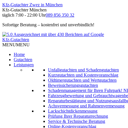
Kfz-Gutachter Zwez in München
Kfz-Gutachter München
täglich 7:00 - 22:00 Uhr
089 856 350 32
Sofortige Beratung – kostenfrei und unverbindlich!
Kfz-Gutachten
MENU
MENU
Home
Gutachten
Leistungen
Unfallgutachten und Schadengutachten
Kurzgutachten und Kostenvoranschlag
Oldtimergutachten und Wertgutachten
Beweissicherungsgutachten
Schadenmanagement für Ihren Fuhrpark!
N
Fahrzeugbewertung und Gebrauchtwagenb
Reparaturbestätigung und Nutzungsausfallbe
Achsvermessung und Rahmenvermessung
Lackschichtdickenmessung
Prüfung Ihrer Reparaturrechnung
Service & Technische Beratung
Online-Kostenvoranschlag