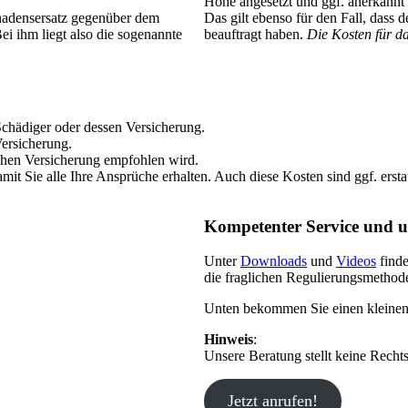
Höhe angesetzt und ggf. anerkannt
chadensersatz gegenüber dem
Das gilt ebenso für den Fall, dass 
i ihm liegt also die sogenannte
beauftragt haben.
Die Kosten für d
chädiger oder dessen Versicherung.
Versicherung.
schen Versicherung empfohlen wird.
it Sie alle Ihre Ansprüche erhalten. Auch diese Kosten sind ggf. erstat
Kompetenter Service und u
Unter
Downloads
und
Videos
finde
die fraglichen Regulierungsmethode
Unten bekommen Sie einen kleinen 
Hinweis
:
Unsere Beratung stellt keine Rechts
Jetzt anrufen!