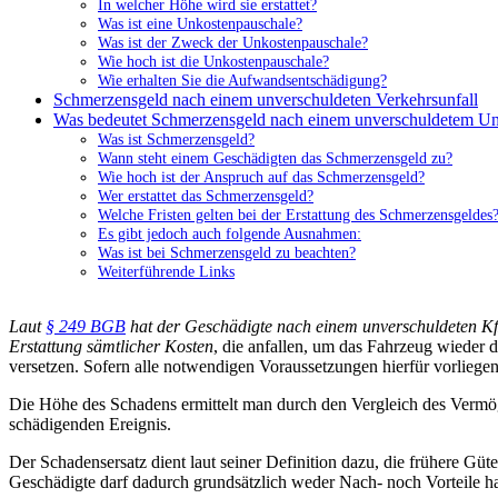
In welcher Höhe wird sie erstattet?
Was ist eine Unkostenpauschale?
Was ist der Zweck der Unkostenpauschale?
Wie hoch ist die Unkostenpauschale?
Wie erhalten Sie die Aufwandsentschädigung?
Schmerzensgeld nach einem unverschuldeten Verkehrsunfall
Was bedeutet Schmerzensgeld nach einem unverschuldetem Un
Was ist Schmerzensgeld?
Wann steht einem Geschädigten das Schmerzensgeld zu?
Wie hoch ist der Anspruch auf das Schmerzensgeld?
Wer erstattet das Schmerzensgeld?
Welche Fristen gelten bei der Erstattung des Schmerzensgeldes
Es gibt jedoch auch folgende Ausnahmen:
Was ist bei Schmerzensgeld zu beachten?
Weiterführende Links
Laut
§ 249 BGB
hat der Geschädigte nach einem unverschuldeten Kfz
Erstattung sämtlicher Kosten
, die anfallen, um das Fahrzeug wieder
versetzen. Sofern alle notwendigen Voraussetzungen hierfür vorliegen
Die Höhe des Schadens ermittelt man durch den Vergleich des Verm
schädigenden Ereignis.
Der Schadensersatz dient laut seiner Definition dazu, die frühere Güt
Geschädigte darf dadurch grundsätzlich weder Nach- noch Vorteile h