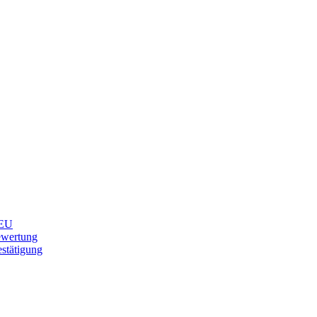
EU
ewertung
stätigung