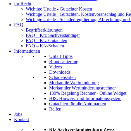
Ihr Recht
Wichtige Urteile - Gutachter Kosten
Wichtige Urteile - Gutachten, Kostenvoranschlag und Re
Wichtige Urteile - Schadenregulierung, Abrechnung und
FAQ
Begriffserklärungen
FAQ – Kfz-Sachverständiger
FAQ – Kfz-Gutachten
FAQ – Kfz-Schaden
Informationen
Unfall-Tipps
Brandsanierung
Videos
Downloads
Schadensarten
Merkantile Wertminderung
Merkantiler Wertminderungsrechner
130% Regelung Rechner - Online Widget
HIS: Hinweis- und Informationssystem
Gutachten für alle Automarken
Reifen
Jobs
Kontakt
Kfz-Sachverständigenbüro Zwez