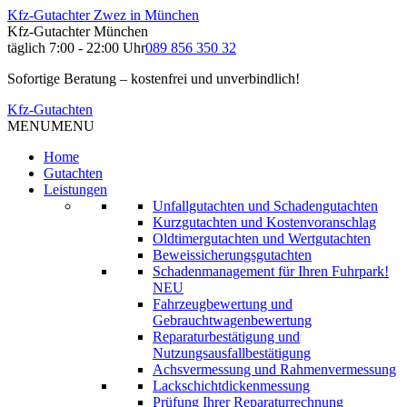
Kfz-Gutachter Zwez in München
Kfz-Gutachter München
täglich 7:00 - 22:00 Uhr
089 856 350 32
Sofortige Beratung – kostenfrei und unverbindlich!
Kfz-Gutachten
MENU
MENU
Home
Gutachten
Leistungen
Unfallgutachten und Schadengutachten
Kurzgutachten und Kostenvoranschlag
Oldtimergutachten und Wertgutachten
Beweissicherungsgutachten
Schadenmanagement für Ihren Fuhrpark!
NEU
Fahrzeugbewertung und
Gebrauchtwagenbewertung
Reparaturbestätigung und
Nutzungsausfallbestätigung
Achsvermessung und Rahmenvermessung
Lackschichtdickenmessung
Prüfung Ihrer Reparaturrechnung