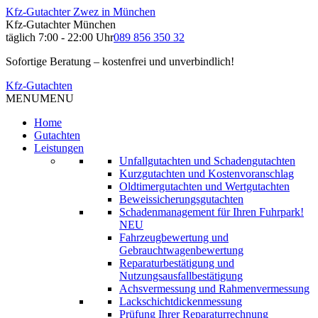
Kfz-Gutachter Zwez in München
Kfz-Gutachter München
täglich 7:00 - 22:00 Uhr
089 856 350 32
Sofortige Beratung – kostenfrei und unverbindlich!
Kfz-Gutachten
MENU
MENU
Home
Gutachten
Leistungen
Unfallgutachten und Schadengutachten
Kurzgutachten und Kostenvoranschlag
Oldtimergutachten und Wertgutachten
Beweissicherungsgutachten
Schadenmanagement für Ihren Fuhrpark!
NEU
Fahrzeugbewertung und
Gebrauchtwagenbewertung
Reparaturbestätigung und
Nutzungsausfallbestätigung
Achsvermessung und Rahmenvermessung
Lackschichtdickenmessung
Prüfung Ihrer Reparaturrechnung