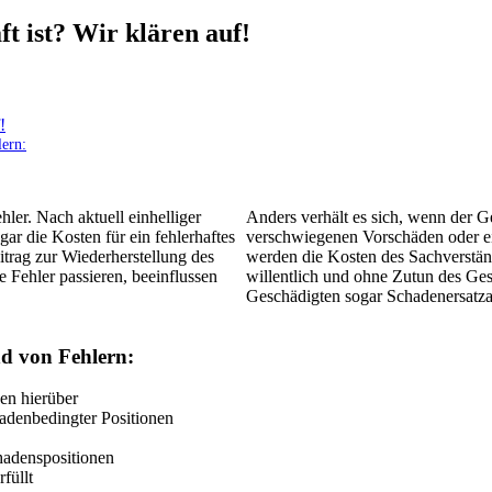
t ist? Wir klären auf!
!
ern:
er. Nach aktuell einhelliger
Anders verhält es sich, wenn der 
ar die Kosten für ein fehlerhaftes
verschwiegenen Vorschäden oder ei
itrag zur Wiederherstellung des
werden die Kosten des Sachverständ
 Fehler passieren, beeinflussen
willentlich und ohne Zutun des Gesc
Geschädigten sogar Schadenersatza
d von Fehlern:
en hierüber
adenbedingter Positionen
chadenspositionen
füllt