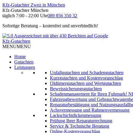
Kfz-Gutachter Zwez in München
Kfz-Gutachter München
täglich 7:00 - 22:00 Uhr
089 856 350 32
Sofortige Beratung – kostenfrei und unverbindlich!
Kfz-Gutachten
MENU
MENU
Home
Gutachten
Leistungen
Unfallgutachten und Schadengutachten
Kurzgutachten und Kostenvoranschlag
Oldtimergutachten und Wertgutachten
Beweissicherungsgutachten
Schadenmanagement für Ihren Fuhrpark!
N
Fahrzeugbewertung und Gebrauchtwagenb
Reparaturbestätigung und Nutzungsausfallbe
Achsvermessung und Rahmenvermessung
Lackschichtdickenmessung
Prüfung Ihrer Reparaturrechnung
Service & Technische Beratung
Online-Kostenvoranschlag