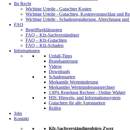
Ihr Recht
Wichtige Urteile - Gutachter Kosten
Wichtige Urteile - Gutachten, Kostenvoranschlag und Re
Wichtige Urteile - Schadenregulierung, Abrechnung und
FAQ
Begriffserklärungen
FAQ – Kfz-Sachverständiger
FAQ – Kfz-Gutachten
FAQ – Kfz-Schaden
Informationen
Unfall-Tipps
Brandsanierung
Videos
Downloads
Schadensarten
Merkantile Wertminderung
Merkantiler Wertminderungsrechner
130% Regelung Rechner - Online Widget
HIS: Hinweis- und Informationssystem
Gutachten für alle Automarken
Reifen
Jobs
Kontakt
Kfz-Sachverständigenbüro Zwez