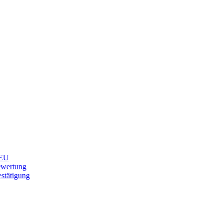
EU
ewertung
stätigung