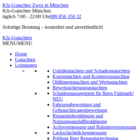
Kfz-Gutachter Zwez in München
Kfz-Gutachter München
täglich 7:00 - 22:00 Uhr
089 856 350 32
Sofortige Beratung – kostenfrei und unverbindlich!
Kfz-Gutachten
MENU
MENU
Home
Gutachten
Leistungen
Unfallgutachten und Schadengutachten
Kurzgutachten und Kostenvoranschlag
Oldtimergutachten und Wertgutachten
Beweissicherungsgutachten
Schadenmanagement für Ihren Fuhrpark!
NEU
Fahrzeugbewertung und
Gebrauchtwagenbewertung
Reparaturbestätigung und
Nutzungsausfallbestätigung
Achsvermessung und Rahmenvermessung
Lackschichtdickenmessung
Prüfung Ihrer Reparaturrechnung