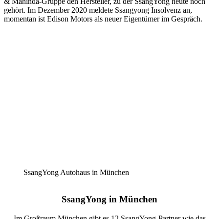
& Mahinda-Gruppe den Hersteller, zu der SsangYong heute noch
gehört. Im Dezember 2020 meldete Ssangyong Insolvenz an,
momentan ist Edison Motors als neuer Eigentümer im Gespräch.
SsangYong Autohaus in München
SsangYong in München
Im Großraum München gibt es 12 SsangYong-Partner wie das