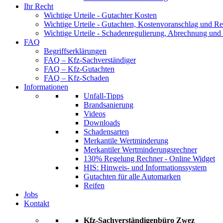
Ihr Recht
Wichtige Urteile - Gutachter Kosten
Wichtige Urteile - Gutachten, Kostenvoranschlag und Re
Wichtige Urteile - Schadenregulierung, Abrechnung und
FAQ
Begriffserklärungen
FAQ – Kfz-Sachverständiger
FAQ – Kfz-Gutachten
FAQ – Kfz-Schaden
Informationen
Unfall-Tipps
Brandsanierung
Videos
Downloads
Schadensarten
Merkantile Wertminderung
Merkantiler Wertminderungsrechner
130% Regelung Rechner - Online Widget
HIS: Hinweis- und Informationssystem
Gutachten für alle Automarken
Reifen
Jobs
Kontakt
Kfz-Sachverständigenbüro Zwez