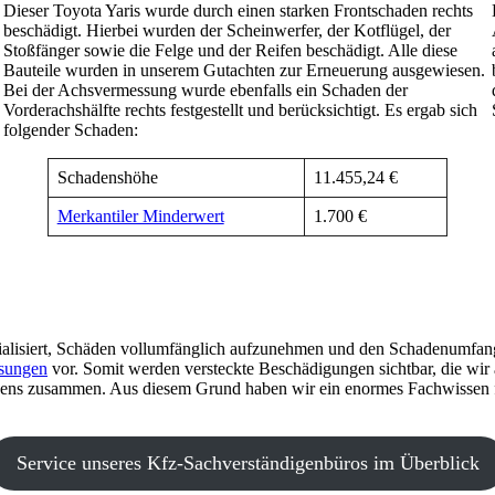
Dieser Toyota Yaris wurde durch einen starken Frontschaden rechts
beschädigt. Hierbei wurden der Scheinwerfer, der Kotflügel, der
Stoßfänger sowie die Felge und der Reifen beschädigt. Alle diese
Bauteile wurden in unserem Gutachten zur Erneuerung ausgewiesen.
Bei der Achsvermessung wurde ebenfalls ein Schaden der
Vorderachshälfte rechts festgestellt und berücksichtigt. Es ergab sich
folgender Schaden:
Schadenshöhe
11.455,24 €
Merkantiler Minderwert
1.700 €
zialisiert, Schäden vollumfänglich aufzunehmen und den Schadenumfang 
sungen
vor. Somit werden versteckte Beschädigungen sichtbar, die wir 
ns zusammen. Aus diesem Grund haben wir ein enormes Fachwissen für
Service unseres Kfz-Sachverständigenbüros im Überblick