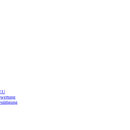
EU
ewertung
stätigung