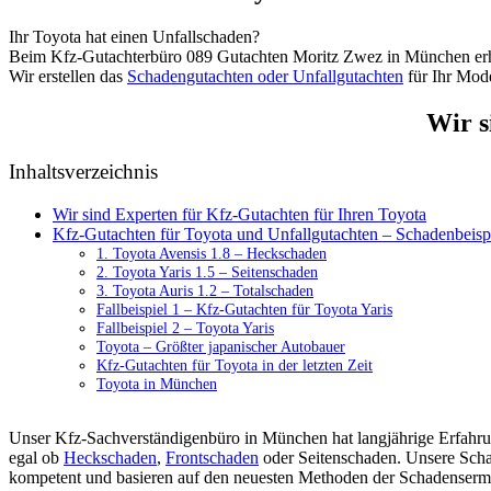
Ihr Toyota hat einen Unfallschaden?
Beim Kfz-Gutachterbüro 089 Gutachten Moritz Zwez in München erha
Wir erstellen das
Schadengutachten oder Unfallgutachten
für Ihr Mode
Wir s
Inhaltsverzeichnis
Wir sind Experten für Kfz-Gutachten für Ihren Toyota
Kfz-Gutachten für Toyota und Unfallgutachten – Schadenbeisp
1. Toyota Avensis 1.8 – Heckschaden
2. Toyota Yaris 1.5 – Seitenschaden
3. Toyota Auris 1.2 – Totalschaden
Fallbeispiel 1 – Kfz-Gutachten für Toyota Yaris
Fallbeispiel 2 – Toyota Yaris
Toyota – Größter japanischer Autobauer
Kfz-Gutachten für Toyota in der letzten Zeit
Toyota in München
Unser Kfz-Sachverständigenbüro in München hat langjährige Erfahru
egal ob
Heckschaden
,
Frontschaden
oder Seitenschaden. Unsere Sch
kompetent und basieren auf den neuesten Methoden der Schadensermi