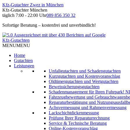
Kfz-Gutachter Zwez in München
Kfz-Gutachter München
täglich 7:00 - 22:00 Uhr
089 856 350 32
Sofortige Beratung – kostenfrei und unverbindlich!
Kfz-Gutachten
MENU
MENU
Home
Gutachten
Leistungen
Unfallgutachten und Schadengutachten
Kurzgutachten und Kostenvoranschlag
Oldtimergutachten und Wertgutachten
Beweissicherungsgutachten
Schadenmanagement für Ihren Fuhrpark!
N
Fahrzeugbewertung und Gebrauchtwagenb
Reparaturbestätigung und Nutzungsausfallbe
Achsvermessung und Rahmenvermessung
Lackschichtdickenmessung
Prüfung Ihrer Reparaturrechnung
Service & Technische Beratung
Online-Kostenvoranschlag