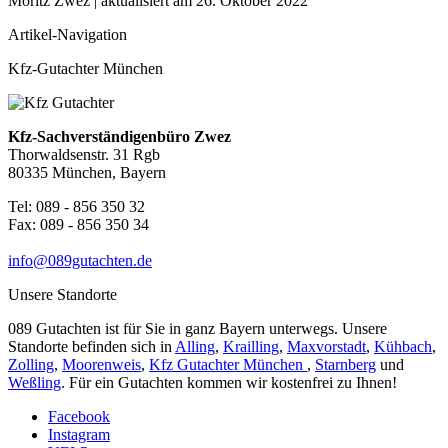
Moritz Zwez
| aktualisiert am
26. Oktober 2022
Artikel-Navigation
Kfz-Gutachter München
Kfz-Sachverständigenbüro Zwez
Thorwaldsenstr. 31 Rgb
80335 München, Bayern
Tel: 089 - 856 350 32
Fax: 089 - 856 350 34
info@089gutachten.de
Unsere Standorte
089 Gutachten ist für Sie in ganz Bayern unterwegs. Unsere
Standorte befinden sich in
Alling
,
Krailling
,
Maxvorstadt
,
Kühbach
,
Zolling
,
Moorenweis
,
Kfz Gutachter München
,
Starnberg
und
Weßling
. Für ein Gutachten kommen wir kostenfrei zu Ihnen!
Facebook
Instagram