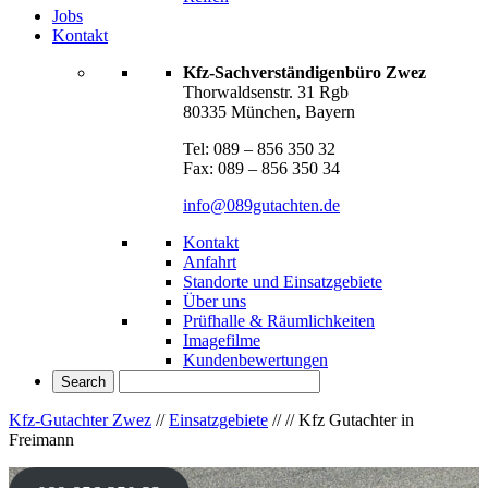
Jobs
Kontakt
Kfz-Sachverständigenbüro Zwez
Thorwaldsenstr. 31 Rgb
80335 München, Bayern
Tel: 089 – 856 350 32
Fax: 089 – 856 350 34
info@089gutachten.de
Kontakt
Anfahrt
Standorte und Einsatzgebiete
Über uns
Prüfhalle & Räumlichkeiten
Imagefilme
Kundenbewertungen
Kfz-Gutachter Zwez
//
Einsatzgebiete
//
//
Kfz Gutachter in
Freimann