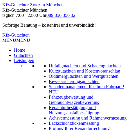
Kfz-Gutachter Zwez in München
Kfz-Gutachter München
täglich 7:00 - 22:00 Uhr
089 856 350 32
Sofortige Beratung – kostenfrei und unverbindlich!
Kfz-Gutachten
MENU
MENU
Home
Gutachten
Leistungen
Unfallgutachten und Schadengutachten
Kurzgutachten und Kostenvoranschlag
Oldtimergutachten und Wertgutachten
Beweissicherungsgutachten
Schadenmanagement für Ihren Fuhrpark!
NEU
Fahrzeugbewertung und
Gebrauchtwagenbewertung
Reparaturbestätigung und
Nutzungsausfallbestätigung
Achsvermessung und Rahmenvermessung
Lackschichtdickenmessung
Prüfung Ihrer Reparaturrechnung