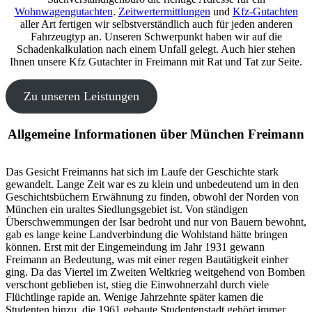
Wohnwagengutachten
.
Zeitwertermittlungen
und
Kfz-Gutachten
aller Art fertigen wir selbstverständlich auch für jeden anderen
Fahrzeugtyp an. Unseren Schwerpunkt haben wir auf die
Schadenkalkulation nach einem Unfall gelegt. Auch hier stehen
Ihnen unsere Kfz Gutachter in Freimann mit Rat und Tat zur Seite.
Zu unseren Leistungen
Allgemeine Informationen über München Freimann
Das Gesicht Freimanns hat sich im Laufe der Geschichte stark
gewandelt. Lange Zeit war es zu klein und unbedeutend um in den
Geschichtsbüchern Erwähnung zu finden, obwohl der Norden von
München ein uraltes Siedlungsgebiet ist. Von ständigen
Überschwemmungen der Isar bedroht und nur von Bauern bewohnt,
gab es lange keine Landverbindung die Wohlstand hätte bringen
können. Erst mit der Eingemeindung im Jahr 1931 gewann
Freimann an Bedeutung, was mit einer regen Bautätigkeit einher
ging. Da das Viertel im Zweiten Weltkrieg weitgehend von Bomben
verschont geblieben ist, stieg die Einwohnerzahl durch viele
Flüchtlinge rapide an. Wenige Jahrzehnte später kamen die
Studenten hinzu, die 1961 gebaute Studentenstadt gehört immer