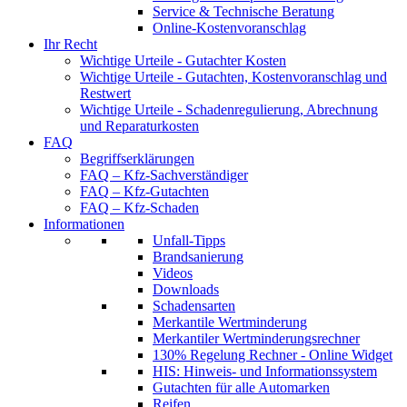
Service & Technische Beratung
Online-Kostenvoranschlag
Ihr Recht
Wichtige Urteile - Gutachter Kosten
Wichtige Urteile - Gutachten, Kostenvoranschlag und
Restwert
Wichtige Urteile - Schadenregulierung, Abrechnung
und Reparaturkosten
FAQ
Begriffserklärungen
FAQ – Kfz-Sachverständiger
FAQ – Kfz-Gutachten
FAQ – Kfz-Schaden
Informationen
Unfall-Tipps
Brandsanierung
Videos
Downloads
Schadensarten
Merkantile Wertminderung
Merkantiler Wertminderungsrechner
130% Regelung Rechner - Online Widget
HIS: Hinweis- und Informationssystem
Gutachten für alle Automarken
Reifen