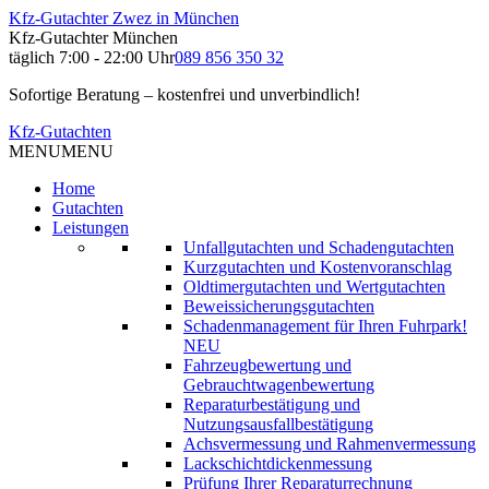
Kfz-Gutachter Zwez in München
Kfz-Gutachter München
täglich 7:00 - 22:00 Uhr
089 856 350 32
Sofortige Beratung – kostenfrei und unverbindlich!
Kfz-Gutachten
MENU
MENU
Home
Gutachten
Leistungen
Unfallgutachten und Schadengutachten
Kurzgutachten und Kostenvoranschlag
Oldtimergutachten und Wertgutachten
Beweissicherungsgutachten
Schadenmanagement für Ihren Fuhrpark!
NEU
Fahrzeugbewertung und
Gebrauchtwagenbewertung
Reparaturbestätigung und
Nutzungsausfallbestätigung
Achsvermessung und Rahmenvermessung
Lackschichtdickenmessung
Prüfung Ihrer Reparaturrechnung