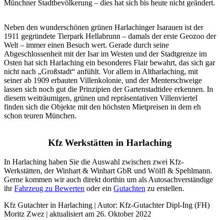
Münchner Stadtbevölkerung – dies hat sich bis heute nicht geändert.
Neben den wunderschönen grünen Harlachinger Isarauen ist der
1911 gegründete Tierpark Hellabrunn – damals der erste Geozoo der
Welt – immer einen Besuch wert. Gerade durch seine
Abgeschlossenheit mit der Isar im Westen und der Stadtgrenze im
Osten hat sich Harlaching ein besonderes Flair bewahrt, das sich gar
nicht nach „Großstadt“ anfühlt. Vor allem in Altharlaching, mit
seiner ab 1909 erbauten Villenkolonie, und der Menterschweige
lassen sich noch gut die Prinzipien der Gartenstadtidee erkennen. In
diesem weiträumigen, grünen und repräsentativen Villenviertel
finden sich die Objekte mit den höchsten Mietpreisen in dem eh
schon teuren München.
Kfz Werkstätten in Harlaching
In Harlaching haben Sie die Auswahl zwischen zwei Kfz-
Werkstätten, der Winhart & Winhart GbR und Wölfl & Spehlmann.
Gerne kommen wir auch direkt dorthin um als Autosachverständige
ihr
Fahrzeug zu Bewerten
oder ein
Gutachten
zu erstellen.
Kfz Gutachter in Harlaching | Autor:
Kfz-Gutachter Dipl-Ing (FH)
Moritz Zwez
| aktualisiert am
26. Oktober 2022