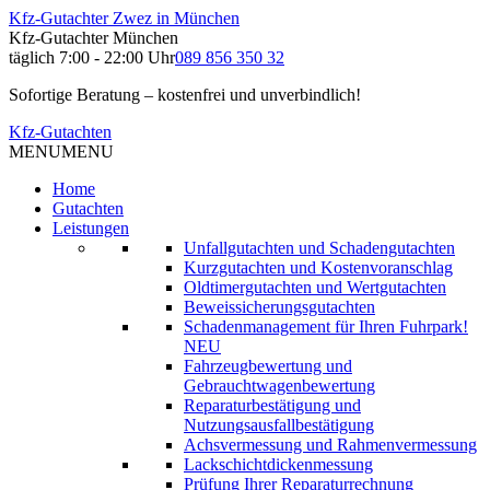
Kfz-Gutachter Zwez in München
Kfz-Gutachter München
täglich 7:00 - 22:00 Uhr
089 856 350 32
Sofortige Beratung – kostenfrei und unverbindlich!
Kfz-Gutachten
MENU
MENU
Home
Gutachten
Leistungen
Unfallgutachten und Schadengutachten
Kurzgutachten und Kostenvoranschlag
Oldtimergutachten und Wertgutachten
Beweissicherungsgutachten
Schadenmanagement für Ihren Fuhrpark!
NEU
Fahrzeugbewertung und
Gebrauchtwagenbewertung
Reparaturbestätigung und
Nutzungsausfallbestätigung
Achsvermessung und Rahmenvermessung
Lackschichtdickenmessung
Prüfung Ihrer Reparaturrechnung