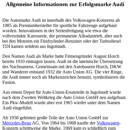
Allgemeine Informationen zur Erfolgsmarke Audi
Die Automarke Audi ist innerhalb des Volkswagen-Konzerns ab
1985 als Premiumhersteller für sportliche Fahrzeuge aufgebaut
worden. Innovationen in der Serienfertigung wie etwa die
vollverzinkte Karosserie, der permanente Allradantrieb, aber auch
bei den Motoren ein Fünfzylinder-Benziner oder der Turbodiesel
TDI kamen seitdem aus Ingolstadt.
Den Namen Audi als Marke hatte Firmengründer August Horch
bereits 1910 eintragen lassen. Audi ist die lateinische Übersetzung
des Nachnamens. Gemeinsam mit den Autobauern Horch, DKW
und Wanderer entstand 1932 die Auto Union AG. Die vier Ringe,
die Audi immer noch als Markenzeichen benutzt, symbolisieren die
Fusion.
Aus einem Depot für Auto-Union-Ersatzteile in Ingolstadt wurde
nach dem Zweiten Weltkrieg die
Auto Union GmbH
neu aufgebaut.
Ein Pkw-Modell wurde aber erst 1965 wieder unter dem Namen
Audi eingeführt.
Ab 1958 gehörten große Teile der Auto Union GmbH zur
Mercedes-Benz
AG. Von 1964 bis 1968 kaufte der
Volkswagen
-
Konzern schrittweise die Marke. 1969 kam es schließlich zum