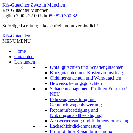
Kfz-Gutachter Zwez in München
Kfz-Gutachter München
täglich 7:00 - 22:00 Uhr
089 856 350 32
Sofortige Beratung – kostenfrei und unverbindlich!
Kfz-Gutachten
MENU
MENU
Home
Gutachten
Leistungen
Unfallgutachten und Schadengutachten
Kurzgutachten und Kostenvoranschlag
Oldtimergutachten und Wertgutachten
Beweissicherungsgutachten
Schadenmanagement für Ihren Fuhrpark!
NEU
Fahrzeugbewertung und
Gebrauchtwagenbewertung
Reparaturbestätigung und
Nutzungsausfallbestätigung
Achsvermessung und Rahmenvermessung
Lackschichtdickenmessung
Prüfung Ihrer Reparaturrechnung