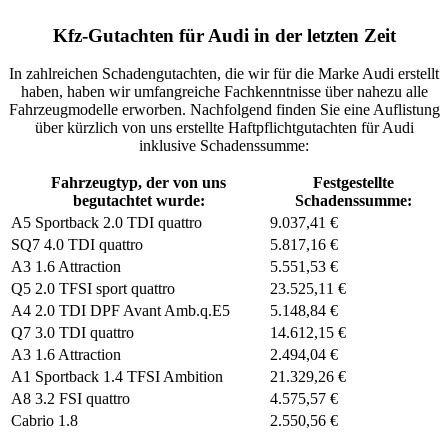
Kfz-Gutachten für Audi in der letzten Zeit
In zahlreichen Schadengutachten, die wir für die Marke Audi erstellt
haben, haben wir umfangreiche Fachkenntnisse über nahezu alle
Fahrzeugmodelle erworben. Nachfolgend finden Sie eine Auflistung
über kürzlich von uns erstellte Haftpflichtgutachten für Audi
inklusive Schadenssumme:
Fahrzeugtyp, der von uns
Festgestellte
begutachtet wurde:
Schadenssumme:
A5 Sportback 2.0 TDI quattro
9.037,41 €
SQ7 4.0 TDI quattro
5.817,16 €
A3 1.6 Attraction
5.551,53 €
Q5 2.0 TFSI sport quattro
23.525,11 €
A4 2.0 TDI DPF Avant Amb.q.E5
5.148,84 €
Q7 3.0 TDI quattro
14.612,15 €
A3 1.6 Attraction
2.494,04 €
A1 Sportback 1.4 TFSI Ambition
21.329,26 €
A8 3.2 FSI quattro
4.575,57 €
Cabrio 1.8
2.550,56 €