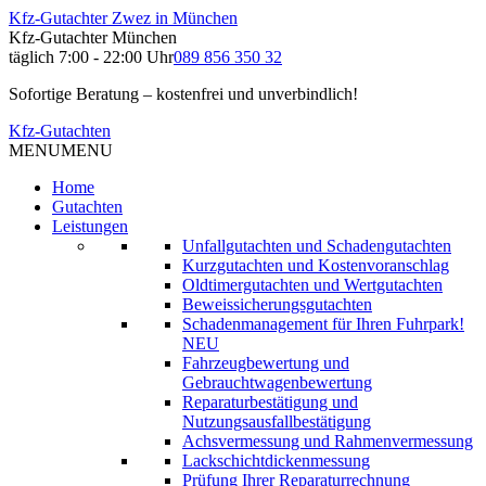
Kfz-Gutachter Zwez in München
Kfz-Gutachter München
täglich 7:00 - 22:00 Uhr
089 856 350 32
Sofortige Beratung – kostenfrei und unverbindlich!
Kfz-Gutachten
MENU
MENU
Home
Gutachten
Leistungen
Unfallgutachten und Schadengutachten
Kurzgutachten und Kostenvoranschlag
Oldtimergutachten und Wertgutachten
Beweissicherungsgutachten
Schadenmanagement für Ihren Fuhrpark!
NEU
Fahrzeugbewertung und
Gebrauchtwagenbewertung
Reparaturbestätigung und
Nutzungsausfallbestätigung
Achsvermessung und Rahmenvermessung
Lackschichtdickenmessung
Prüfung Ihrer Reparaturrechnung